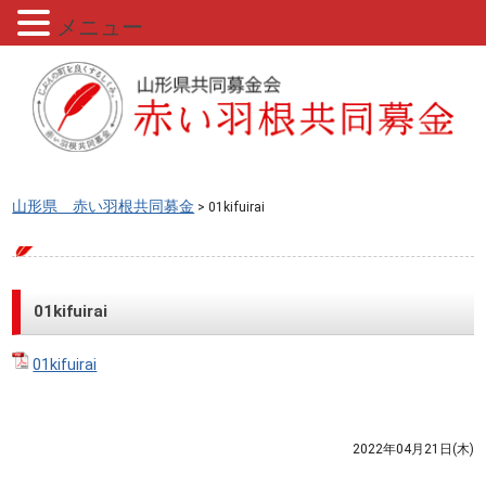
メニュー
山形県 赤い羽根共同募金
> 01kifuirai
01kifuirai
01kifuirai
2022年04月21日(木)